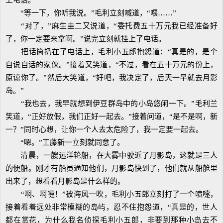
上电话。
“等一下，你听我说。”毛利立刻喊道，“喂……”
“对了，”麻生圭二又说道，“委托费五十万元我已经准备好
了，你一定要来拿啊。”说完立刻就挂上了电话。
把话筒扔在了电话上，毛利小五郎抱怨道：“真是的，是个
自说自话的家伙。”接着又笑道，“不过，看在五十万元的份上，
原谅你了。”然后大笑道，“好吧，我决定了，后天一早就去月影
岛。”
“我也去，我早就想到伊豆群岛中的小岛悠闲一下。”毛利兰
笑道，“正好放假，我们正好一起去。”接着问道，“是不是啊，新
一？”同时心想，让你一个人去太危险了，我一定要一起去。
“嗯。”工藤新一立刻就同意了。
清晨，一艘远洋轮船，在大雾中驶近了月影岛，这就是三人
的便船。刚才有船员通知他们，月影岛快到了，他们就从船舱里
出来了，想看看月影岛是什么样的。
“啊、啊嚏！”被海风一吹，毛利小五郎立刻打了一个喷嚏，
接着看着远处非常模糊的岛屿，忍不住抱怨道，“真是的，世人
都在赏花，为什么我名侦探毛利小五郎，非要到那种小岛去不