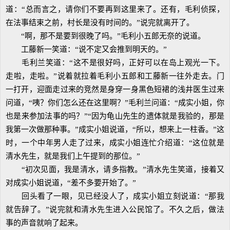
道：“总而言之，请你们不要再到这里来了。还有，毛利侦探，
在法事结束之前，村长是没有时间的。”说完就离开了。
“啊，那不是要到很晚了吗。”毛利小五郎无奈的说道。
工藤新一笑道：“说不定又会推到明天的。”
毛利兰笑道：“这不是很好吗，正好可以在岛上观光一下。
走啦，走啦。”说着就拉着毛利小五郎和工藤新一往外走去。门
一打开，迎面走过来的竞然是身穿一身黑色短裙的浅井医生过来
问道，“咦？你们怎么还在这里啊？”毛利兰问道：“成实小姐，你
也是来参加法事的吗？”“因为龟山先生的遗体就是我验的，那是
我第一次做那种事。”成实小姐说道，“所以，想来上一柱香。”这
时，一个中年男人走了过来，成实小姐连忙介绍道：“这位就是
清水先生，就是我们上午提到的那位。”
“初次见面，我是清水，请多指教。”清水先生笑道，接着又
对成实小姐说道，“差不多要开始了。”
回头看了一眼，见已经没人了，成实小姐立刻说道：“那我
就告辞了。”说完就和清水先生进入公民馆了。不久之后，做法
事的声音就响了起来。