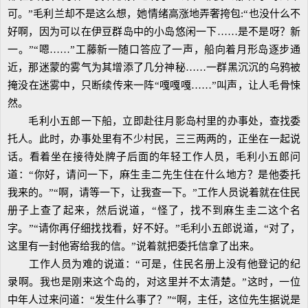
可。”毛利兰却不是这么想，她情绪高涨地弄奢挎包:“也没什么不
好啊，因为可以在伊豆群岛中的小岛悠闲一下……是不是呀？新
一。”“嗯……”工藤新一随口答应了一声，船向着月形岛逐步通
近，那迷蒙的雾气为其增添了几分神秘……一群黑沉沉的乌鸦被
掩没在迷雾中，只断续传来一阵“嘎嘎嘎……”叫声，让人毛骨悚
然。
毛利小五郎一下船，立即赴往月影岛村里的办事处，查找委
托人。此时，办事处里有不少村民，三三两两的，正坐在一起说
话。看着坐在接待处牌子后面的年轻工作人员，毛利小五郎问
道：“你好，请问一下，麻生圭二先生住在什么地方？是他委托
我来的。”“啊，请等一下，让我查一下。”工作人员说着就在住民
册子上查了起来，然后说道，“怪了，找不到麻生圭二这个名
字。”“请你再仔细找找看，好不好。”毛利小五郎说道，“对了，
这里有一封他寄给我的信。”说着就把委托信拿了出来。
工作人员为难的说道：“可是，住民名册上没有他登记的纪
录啊。我也是刚来这个岛的，对这里并不太清楚。”这时，一位
中年人过来问道：“发生什么事了？”“啊，主任，这位先生据说是