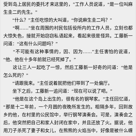
受到岛上居民的委托才来这里的，”工作人员说道，“是一位叫麻
生圭二的先生。”
“什么？”主任吃惊的大叫道，“你说麻生圭二吗？”
“啊……”坐在周围的村民包括役所内的工作人员，立刻也都
大惊失色，接就开始窃窃私语起来，看起来很是怪异。工藤新一
问道：“这有什么问题吗？”
“不可能有这种事情的，因、因为……”主任害怕的说道，
“他、他在十多年前就已经死掉了。”
这让三人一起吃了一惊，然后工藤新一好奇的问道：“他是
怎么死的？”
“请跟我来。”主任说着就把他们带到了一处偏厅。
坐下之后，工藤新一追问道：“现在可以说了吧。”
“他是在这个岛上出生的，很有名的钢琴家。”主任回忆道，
“那是十二年前，一个月圆的夜晚所发生的。相隔多年，回到故
乡的他，在村里的公民馆中，举行钢琴演奏会。可是，演奏会之
后，他突然把自己和家人封闭在家中，并且还放了火。据说，他
用刀子杀死了妻子和女儿，在熊熊的火焰当中，好像是被什么缠