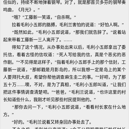
住似的，持续不断地弹着钢琴。对了，就是那首贝多芬的钢琴奏
鸣曲，《月光》。”
“哦？”工藤新一笑道，“自杀啊。”
拉着毛利小五郎的胳膊，毛利兰害怕的说道：“好怕人啊。”
“既然如此，”毛利小五郎说道，“那我们就告辞了。”说着站
起来带着工藤新一三人离开了。……
得知了这个情况，从办事处出来以后，毛利小五郎拿出了委
托信，看着古怪的信叹道：“死人写给我的信，真是个恶劣的恶
作剧。”“不见得是这样子，”指着毛利小五郎手上的那个信封，工
藤新一说道，“那邮戳是月影岛的，所以我想一定是岛上的某个
人要拜托大叔，希望你帮他调查麻生圭二的事。”“好吧，为了那
五十万……噢，不对，是为了真相，”毛利小五郎叫道，“让我们
把这件事情调查清楚吧。”“爸爸，”毛利兰说道，“也许这里的村
长知道些什么，我刚才听见那些村民提到他的。”
“那你去问一下，”毛利小五郎说道，“看看村长家在什么地
方。”
“好的。”毛利兰说着又转身回办事处去了。