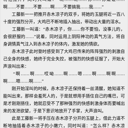
啊……不要……不要……啊……不要搞我……我……”
工藤新一一把推开赤木凉子的双手，将她的玉腿将近一百八
十度的强烈分开，大鸡巴不断地插入抽出，带动出大量的淫水。
工藤新一叫道：“赤木凉子，你……你不要怕，没事儿的，
会很舒服的……”说着，同时运用上阴阳神功的真气方法，将自
身调情真气注入到赤木凉子的体内，激发她的情欲。
赤木凉子此时登时感受到了大鸡巴传来的阵阵强烈的刺激自
己全身的快感，她终于完全失控，被强烈的快感征服了，开始大
声浪叫出来：
“啊……啊……哎呦……啊……嗯……啊……啊啊……
啊……嗯……啊……”
刚开始淫叫的时候，赤木凉子还保持着一丝清醒，她知道不
能叫出来，那样会羞死人的，于是就想用手捂住自己的嘴巴，可
是才刚刚捂住，她就忍受不了那种强烈的快感刺激身体而要喊出
来的发泄欲望，于是下意识地放开了手掌，大声浪叫。
此是工藤新一将手压在赤木凉子分开的玉腿上，借此力道不
断地抽插着赤木凉子的小嫩穴，同时叫道：“怎么样？赤木凉