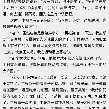
上村直树失落的说道：“没有想到，他还是赢了。”接着坐在地
上，放下拐杖继续说道，“我的比赛也结束了，好了，量子小
姐，你去通知警察吧，因为这里有个诱拐犯。”
这时，电视里有记者问道：“恭喜你，英雄，这场胜利，你
最想告诉的人是谁？”
“这个，虽然应该是我弟弟小守，”英雄笑道，“不过，我最想
要告诉直树，我最想要告诉我最大的对手，上村直树，因为如果
那个家伙在的话，就可以赢更多的分数。”接着对着镜头笑道，
“直树，快点回来吧，我在运动场上等着你。”
“那个家伙简直是笨蛋，他根本就不知道我做出这种事情。”
上村直树说道，接着捂着脸感动的哭道，“他真是个不折不扣的
大笨蛋。”
“看来，已经解决了。”工藤新一笑道。 这次的绑架案，也终
于完结了。工藤新一陪着量子还有小守回到了家里面。量子邀请
着工藤新一进屋吃点儿东西，进到屋内，量子笑道：“我给你们
做点儿好吃的！你们且等等！”说着，量子就要去厨房。机会来
了，工藤新一暗笑道，工藤新一将神念放出，量子和小守纷纷晕