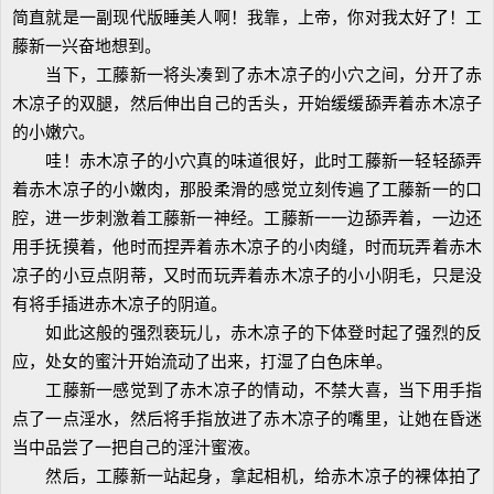
简直就是一副现代版睡美人啊！我靠，上帝，你对我太好了！工
藤新一兴奋地想到。
当下，工藤新一将头凑到了赤木凉子的小穴之间，分开了赤
木凉子的双腿，然后伸出自己的舌头，开始缓缓舔弄着赤木凉子
的小嫩穴。
哇！赤木凉子的小穴真的味道很好，此时工藤新一轻轻舔弄
着赤木凉子的小嫩肉，那股柔滑的感觉立刻传遍了工藤新一的口
腔，进一步刺激着工藤新一神经。工藤新一一边舔弄着，一边还
用手抚摸着，他时而捏弄着赤木凉子的小肉缝，时而玩弄着赤木
凉子的小豆点阴蒂，又时而玩弄着赤木凉子的小小阴毛，只是没
有将手插进赤木凉子的阴道。
如此这般的强烈亵玩儿，赤木凉子的下体登时起了强烈的反
应，处女的蜜汁开始流动了出来，打湿了白色床单。
工藤新一感觉到了赤木凉子的情动，不禁大喜，当下用手指
点了一点淫水，然后将手指放进了赤木凉子的嘴里，让她在昏迷
当中品尝了一把自己的淫汁蜜液。
然后，工藤新一站起身，拿起相机，给赤木凉子的裸体拍了