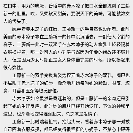
在口中，用力的吮吸，昏睡中的赤木凉子把口水全部流到了工藤
新一的肚里。唉，又柔软又甜美，要说天下的美味，可能就数女
人的舌头了。
舔弄着赤木凉子的红唇，工藤新一的手自然也没闲着。此时
美丽的赤木凉子靠在工藤新一的怀中沉沉睡去，一副任人宰割的
样子，工藤新一此时一双淫手在赤木凉子的动人椒乳上轻轻隔着
衣服揉捏着，那一对可人的小乳房虽然因为年龄的缘故还不够壮
大，但是因为少女时期正是女人身体最完美的时候，所以摸起来
很有弹性。
工藤新一的双手变换着姿势捏弄着赤木凉子的双乳，嘴巴也
不局限于赤木凉子的红唇，渐渐地开始亲吻她的脸颊、眼皮、琼
鼻、耳垂和玉颈等敏感部位。
赤木凉子如今虽然是昏迷着的，但是工藤新一的亲吻还是引
起了她的生理反应，此时她的肌肤已经开始泛红，下体的神秘甬
道里，也渐渐地变得湿润起来，总之就是发情了。
工藤新一此时喘着粗气，抬起头来，看着赤木凉子那一对被
自己隔着衣服抚摸，都已经变得很坚挺的小奶子，不禁心中砰砰