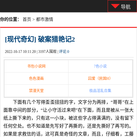
导航
你的位置：
首页
>
都市激情
[现代奇幻] 破案猎艳记2
2022-10-17 10:11:20 |
3197人围观 |
评论:
0
书包小说网
7色小说
色色漫画
囚爱（民国H）
禁漫天堂
极品淫乱合集
下面有几个写得歪歪扭扭的字，文字分为两排，“哥哥”在上
面靠中间的部分，“让小守活过来吧”在下面，而且是被从一张大
纸上撕下来的，只有这一小块，被这些字占得满满的，没有留下
任何空处。也不知道是先写好了再撕的，还是先撕好了再写的。
如果是求救信的话，这可真是奇怪的文章，而且，仔细看，工藤