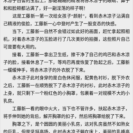
木凉子白皙的玉脸上，那黏糊糊的精液将赤木凉子的眼睛、鼻子
和和脸颊都沾满了，好一副淫荡的样子啊！
这是工藤新一第一次给女孩子“颜射”，看到赤木凉子沾满自
己精液的俊脸，工藤新一心中登时产生了一股变态的快感。
当下，工藤新一自然不会错过如此好的画面，赶忙拿起照相
机，对着赤木凉子的玉脸进行了几次美妙的拍摄，这些照片自己
可是要有大用的。
接着，工藤新一拿出卫生纸，擦干净了自己的鸡巴和赤木凉
子的脸，接着休息了一下，等鸡巴再度恢复了勃起之后，工藤新
一缓缓伸手，将赤木凉子的外衣脱了下来。
赤木凉子此时身穿的是白色休闲服，配黄色衬衫，脱下外衣
之后，工藤新一在顺势脱下了赤木凉子的衬衫，此时赤木凉子的
上身，就只剩下一个粉红色的小胸罩，包裹着一对规模不大的小
乳房。
工藤新一看的眼中火大，当下也不管许多，扶起赤木凉子，
将手伸到她的背后，解开胸罩的扣子，然后将胸罩给脱了下来。
胸罩之下，是个圆圆的美丽小乳房，这对乳房虽然不如熟女
的巨乳，但是坚挺高扬，此时赤木凉子躺在床上，美丽的乳峰高