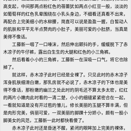
高支起，中间那两点粉红色的蓓蕾犹如两点小红豆一般，淡淡的
如葡萄样的红色乳晕围绕在小乳头身边，不细看还真看不出来，
再配合上完美细小的水柳腰，简直可以说是盈盈一握，白皙动人
的肌肤和平平无半点赘肉的小肚子，美丽可爱的小肚脐，当真是
美得不像话。
工藤新一咽了一口唾沫，然后伸出颤抖的手，缓缓脱下了赤
木凉子的牛仔裤，露出白生生的大腿和红色的小三角裤。
然后看着小小的三角裤，工藤新一在深吸一口气，将它也除
掉了。
就这样，赤木凉子此时已经是全裸了。只见此时的赤木凉子
浑身肌肤细滑白嫩，那乳房就不必说了，赤木凉子的下体也是美
得不像话，那粉嫩的幽兰之处此时的阴毛还不算太多太密，红红
的两片小嫩肉此时看的一清二楚，小小的细缝紧紧密合在一起，
一看就知道是没有开过苞的雏儿，修长美丽的玉腿不算丰满，但
是肉形完美，俏丽可爱，一双美丽的脚踝十分娇小，颇有一股小
脚美女的风范，工藤新一此时都快看傻了。
赤木凉子此时还是昏迷不醒，紧闭的眼眸加上完美的裸体，