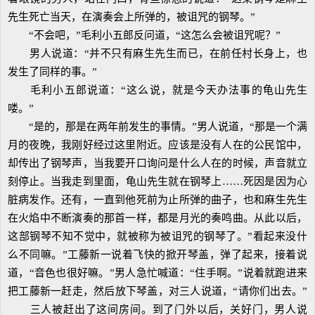
先生死亡当天，在演奏会上所弹的，被诅咒的钢琴。”
“不会吧，”毛利小五郎反问道，“这怎么会被诅咒呢？”
男人说道：“并不只有麻生先生而已，在前任村长身上，也
发生了同样的事。”
毛利小五郎说道：“这么说，就是今天办法事的龟山先生
喽。”
“是的，那是在两年前发生的事情。”男人说道，“那是一个满
月的夜晚，我刚好经过这里附近。应该是没有人在的公民馆中，
却传出了钢琴声，当我要开口询问是什么人在的时候，声音就立
刻停止。当我走到里面，龟山先生就在钢琴上……死因是因为心
脏病发作。还有，一直到他死前为止所弹的曲子，也和麻生先生
在火焰中不断演奏的那首一样，都是月光的奏鸣曲。从此以后，
这部钢琴不知不觉中，就被称为被诅咒的钢琴了。”看起来没什
么不同嘛。”工藤新一说着飞快的掀开琴盖，弹了起来，接着说
道，“音色也很好嘛。”男人急忙喊道：“住手啊。”说着就跑进来
把工藤新一赶走，然后放下琴盖，对三人说道，“请你们出去。”
三人被赶出了这间房间。到了门外以后，关好门，男人说