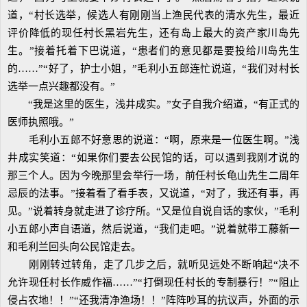
道，“村长选举，候选人有刚刚当上渔民代表的清水先生，最近
评价降低的现任村长黑岩先生，还有岛上最大的资产家川岛先
生。”接着托着下巴说道，“患者们的意见都是要投给川岛先生
的……”“好了，护士小姐，”毛利小五郎连忙说道，“我们对村长
选举一点兴趣都没有。”
“我是这里的医生，浅井成实。”女子自我介绍道，“有正式的
医师执照哦。”
毛利小五郎不好意思的说道：“啊，原来是一位医生啊。”浅
井成实笑道：“如果你们要去公民馆的话，可以遇到我刚才说的
那三个人。因为今晚那里会举行一场，前任村长龟山先生二周年
忌辰的法事。”接着看了看手表，又说道，“对了，我还有事，再
见。”说着转身就走进了诊疗所。“又是位自说自话的家伙，”毛利
小五郎小声自语道，然后说道，“我们走吧。”说着就带工藤新一
和毛利兰回头向公民馆走去。
刚刚转过转角，走了几步之后，就听见远处不断响起“决不
允许现任村长作威作福……”“打倒现任村长的专制暴行！”“阻止
侵占农地！！”“还我清净渔场！！”阵阵吵耳的抗议声，外面的示