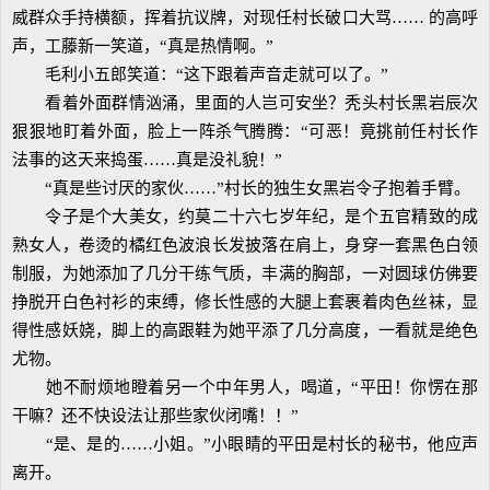
威群众手持横额，挥着抗议牌，对现任村长破口大骂…… 的高呼
声，工藤新一笑道，“真是热情啊。”
毛利小五郎笑道：“这下跟着声音走就可以了。”
看着外面群情汹涌，里面的人岂可安坐？秃头村长黑岩辰次
狠狠地盯着外面，脸上一阵杀气腾腾：“可恶！竟挑前任村长作
法事的这天来捣蛋……真是没礼貌！”
“真是些讨厌的家伙……”村长的独生女黑岩令子抱着手臂。
令子是个大美女，约莫二十六七岁年纪，是个五官精致的成
熟女人，卷烫的橘红色波浪长发披落在肩上，身穿一套黑色白领
制服，为她添加了几分干练气质，丰满的胸部，一对圆球仿佛要
挣脱开白色衬衫的束缚，修长性感的大腿上套裹着肉色丝袜，显
得性感妖娆，脚上的高跟鞋为她平添了几分高度，一看就是绝色
尤物。
她不耐烦地瞪着另一个中年男人，喝道，“平田！你愣在那
干嘛？还不快设法让那些家伙闭嘴！！”
“是、是的……小姐。”小眼睛的平田是村长的秘书，他应声
离开。