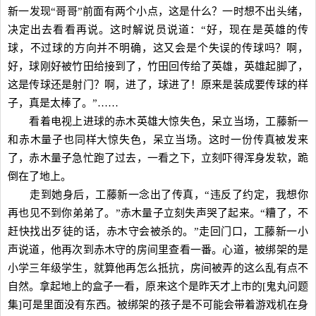
新一发现“哥哥”前面有两个小点，这是什么？一时想不出头绪，
决定出去看看再说。这时解说员说道：“好，现在是英雄的传
球，不过球的方向并不明确，这又会是个失误的传球吗？啊，
好，球刚好被竹田给接到了，竹田回传给了英雄，英雄起脚了，
这是传球还是射门？啊，进了，球进了！原来是装成要传球的样
子，真是太棒了。”……
看着电视上进球的赤木英雄大惊失色，呆立当场，工藤新一
和赤木量子也同样大惊失色，呆立当场。这时一份传真被发来
了，赤木量子急忙跑了过去，一看之下，立刻吓得浑身发软，跪
倒在了地上。
走到她身后，工藤新一念出了传真，“违反了约定，我想你
再也见不到你弟弟了。”赤木量子立刻失声哭了起来。“糟了，不
赶快找出歹徒的话，赤木守会被杀的。”走回门口，工藤新一小
声说道，他再次到赤木守的房间里查看一番。心道，被绑架的是
小学三年级学生，就算他再怎么抵抗，房间被弄的这么乱有点不
自然。拿起地上的盒子一看，原来这个是昨天才上市的[鬼丸问题
集]可是里面没有东西。被绑架的孩子是不可能会带着游戏机在身