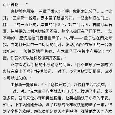
点回答我——”
直树脸色骤变，冲量子发火：“喂！你别太过分了……”“让
开。”工藤新一说道，赤木量子赶紧闪开，一记重拳打在门上，
砰——”的一声巨响，厚重的门倒下，站在门后面，右腿打着石
膏，拄着拐的上村直树躲闪不及，整个人被压在了门下面，一动
不动的，应该是被门直接撞晕了。“小守——”量子也在四处寻
找，当她打开其中一个房间的门时，发现小守坐在里面的一台游
戏机前，一脸惊讶地看着她。赤木量子正抱着小守哭道：“笨
蛋，你怎么可以这样随便离开家里。”
正拿着游戏手柄的小守疑惑的问道：“我不是写了一张的字
条放在桌上了吗？”接着笑道，“对了，多亏直树哥哥帮我，游戏
才可以过关的。”
工藤新一提醒道：“下半场快开始了，赶快打电话给英雄。”
“对，对。”赤木量子应声就去打电话了。拨通了电话，来不
及多说，就拿来让小守和英雄说话，让英雄确认了小守的平安。
如此，下半场刚刚开场，没了包袱的英雄就快速的进了一球，得
到了全场的欢呼，解说员更是以天才称呼他，称赞他为天才赤木