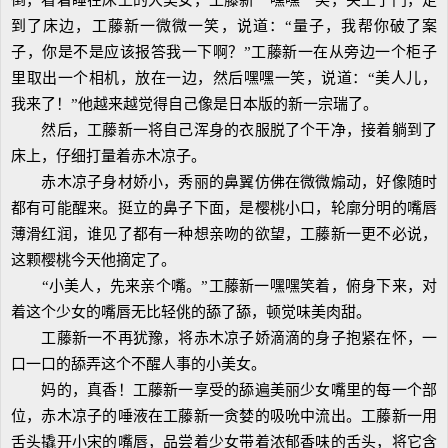
倒，看着睡在床上的大美女，工藤新一嘿嘿一笑，关上了门，走
到了床边，工藤新一微微一笑，说道：“量子，我帮你破了案
子，你是不是应该报答我一下啊？”工藤新一在从旁边一个柜子
里取出一个相机，放在一边，然后嘿嘿一笑，说道：“美人儿，
我来了！”他越来越觉得自己像是日本版的新一宗瑞了。
然后，工藤新一将自己浑身的衣服脱了个干净，接着躺到了
床上，仔细打量着赤木凉子。
赤木凉子身材娇小，秀丽的鼻翼仿佛在微微煽动，好像随时
都有可能醒来。挺立的鼻子下面，是樱桃小口，轮廓分明的嘴唇
薄滑红润，谁见了都有一种想亲吻的欲望，工藤新一更不必说，
这颗樱桃今天他摘定了。
“小美人，先来亲个嘴。”工藤新一嘿嘿笑着，俯身下来，对
着这个少女的嘴唇无比轻佻的舔了舔，顿觉味美肉甜。
工藤新一不再犹豫，将赤木凉子娇滴滴的身子抱紧在怀，一
口一口的舔弄这个不醒人事的小美女。
妈的，真香！工藤新一享受的舔遍美丽少女嘴里的每一个部
位，赤木凉子的唾液在工藤新一贪婪的吸吮中流出。工藤新一用
舌头撬开小宋的嘴唇，品尝着少女带着浓郁香味的舌头，将它含