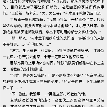
迹，还有把小守的房间弄的那么的凌乱，都是歹徒故意做出来
的。目的就是为了要让你们以为，这是凶恶的歹徒所做的事
情。”工藤新一解释道。“怎、怎么会？”赤木量子吃惊的反问道。
工藤新一继续解释道：“我想小守留下来的纸条全文，应该
是这么写的，我要去直树哥哥那里请他帮忙，让小守活过来。那
张纸条是被歹徒撕破以后，拿出来可利用的部份文字组成的。”
“那、那么，”赤木量子继续吃惊的反问道，“绑架小守的人该
不会就是……小守他现在……”
“没错，犯人就是上村直树，小守应该就在他家里。”工藤新
一说道，“你带我去他家，小守一定就是在他家没错。”
足球比赛的上半场休息时间，球队的队员们都集中在休息室
里，听教练的安排和训话。
“阿雄，你是怎么搞的？！是不是身体不舒服？”东京灵魂队
的教练不悦地盯着魂不守舍的英雄，“如果是这样，下半场就要
换人了……”
“不！教练，我没事……”英雄立即打断教练的话。
其他队员纷纷为他说情：“这家伙是遇到这种冠亚军总决
赛，才会紧张成这副德性……”“哎呀！就算是输掉，也不会死