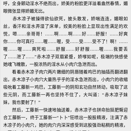
呼，全身颤动淫水不绝而出，娇美的粉脸更洋溢着盎然春情，媚
眼微张显得娇媚无比。
赤木凉子被操得欲仙欲死，披头散发，娇喘连连，媚眼如
丝，香汗和淫水弄湿了床单，姣美的粉脸上显现出性满足的欢
悦，嗯……亲哥哥！……啊……啊……好……舒服！……好爽
你……你可真行……喔……喔，受……受……受不了！啊！……
喔……喔……爽死啦……舒服……好舒服……喔……我要丢
了……泄了……”赤木凉子双眉紧蹙，娇嗲如呢，极端的快感使
她魂飞魄散，一股浓热的淫水从小肉穴急泄而出。
看着赤木凉子肉穴两片嫩细的阴唇随着鸡巴的抽插而翻进翻
出，赤木凉子小肉穴大量热乎乎的淫水急泄而出，小肉穴的收缩
吸吮着工藤新一鸡巴，工藤新一的阴阳玄功自然转动，吸取了这
些元阴，而工藤新一再也坚持不住了，大叫道：“赤木凉子妹
妹，我也要射了！”
然后，工藤新一快速地抽送着，赤木凉子也拼命抬挺肥臀迎
合工藤新一，终于工藤新一“卜卜”狂喷出一股股精液，注满了赤
木凉子的小肉穴，她的肉穴内深深感受到这股强劲粘稠的精液，