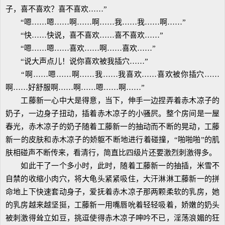
子，喜不喜欢？喜不喜欢……”
“嗯……嗯……啊……啊……我……我……啊……”
“快……快说，喜不喜欢……喜不喜欢……”
“嗯……嗯……喜欢……啊……喜欢……”
“说大声点儿！说你喜欢被我插穴……”
“啊……嗯……啊……我……我喜欢……喜欢被你插穴……
啊……好舒服啊……啊……嗯……啊……”
工藤新一心中大是得意，当下，伸手一边捏弄着赤木凉子的
奶子，一边身子扭动，插着赤木凉子的小骚屄。整个房间是一屋
春光，赤木凉子的奶子随着工藤新一的抽动而不断的晃动，工藤
新一的皮肤和赤木凉子的娇躯不断地进行着碰撞，“啪啪啪”的肌
肤相碰声不断传来，看清行，简直比四级片还要激烈刺激得多。
如此干了一个多小时，此时，随着工藤新一的抽插，米雪不
自禁的收缩小肉穴，将大龟头紧紧吸住，大汗淋淋工藤新一的拼
命地上下快速套动身子，爱抚着赤木凉子那两颗柔软的乳房，她
的乳房越来越坚挺，工藤新一用嘴唇吮着轻轻吸着，娇嫩的奶头
被刺激得耸立如豆，挑逗使得赤木凉子呻吟不已，淫荡浪媚的狂