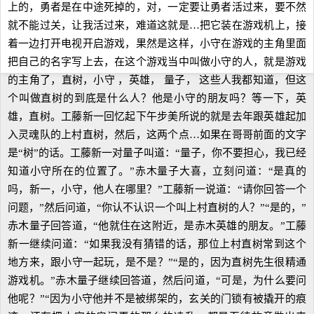
上的，勇者是在中途死掉的，对，一定要让勇者活过来，要不然
就不能过关，让我活过来，难道这就是…把它装在游戏机上，接
着一边打开电视开启游戏，果然是这样，小守在游戏的主角里面
把自己的名字写上去，在这个游戏当中叫做小守的人，就是游戏
的主角了，直树，小守 ，英雄， 量子， 这些人我都知道，但这
个叫做直树的到底是什么人？他是小守的朋友吗？等一下，英
雄，直树。工藤新一回忆起下午步美所说的就是去年跟英雄起加
入灵魂队的上村直树，然后，这两个点…如果在哥哥前面的文字
是“树”的话。工藤新一对量子叫道：“量子，你不要担心，我已经
知道小守所在的位置了。”赤木量子大喜，立刻问道：“是真的
吗，新一，小守，他人在哪里？”工藤新一说道：“请你回答一个
问题，”然后问道，“你认不认识一个叫上村直树的人？”“是的，”
赤木量子回答道，“他就住在这附近，是赤木英雄的朋友。”工藤
新一继续问道：“如果我没有猜错的话，那位上村直树常到这个
地方来，跟小守一起玩，是不是？”“是的，因为直树先生很精通
游戏机。”赤木量子继续回答道，然后问道，“可是，为什么要问
他呢？”“因为小守他并不是被绑架的，玄关的门锁有被撬开的痕