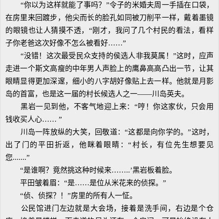
“你以为这样就能了事吗？”令子的米婚夫周一手插在口袋，
在房里来回踱步，他尖而长的脸孔如同被刀削平一样，戴着墨镜
的眼镜也让人猜摸不透，“刚才，我问了几个村民的看法，看样
子你老爸这次好像不怎么被看好……”
“没错！这次最受民众支持的侯选人非我莫属！”这时，应声
走进一个斯文高瘦的中年男人声脸上的鹰鼻高高凸出一节，让其
眼睛显得更加深邃，细小的八字胡好像贴上去一样。他就是月影
岛的首富，也是这一届的村长候选人之一——川岛英夫。
黑岩一见到他，不客气地迎上来：“哼！你这家伙，只会用
钱收买人心…… ”
川岛一阵放纵的大笑，回敬道：“这都是向你学的。”这时，
出了门的平田折返，他眯着眼睛：“村长，有位先生想要见
您.......”
“是谁啊？竟然挑这种时候来……..’黑岩板着脸。
平田皱着眉：“是……是位从米花来的侦探。”
“侦、侦探？！”房里的所有人一怔。
公民馆进门左边就是大会场，接着是洗手间，右边是个仓