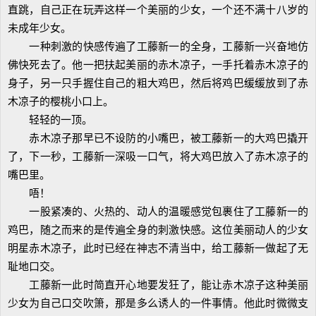
直跳，自己正在玩弄这样一个美丽的少女，一个还不满十八岁的
未成年少女。
一种刺激的快感传遍了工藤新一的全身，工藤新一兴奋地仿
佛快死去了。他一把扶起美丽的赤木凉子，一手托着赤木凉子的
身子，另一只手握住自己的粗大鸡巴，然后将鸡巴缓缓放到了赤
木凉子的樱桃小口上。
轻轻的一顶。
赤木凉子那早已不设防的小嘴巴，被工藤新一的大鸡巴撬开
了，下一秒，工藤新一深吸一口气，将大鸡巴放入了赤木凉子的
嘴巴里。
唔！
一股紧凑的、火热的、动人的温暖感觉包裹住了工藤新一的
鸡巴，随之而来的是传遍全身的刺激快感。这位美丽动人的少女
明星赤木凉子，此时已经在神志不清当中，给工藤新一做起了无
耻地口交。
工藤新一此时简直开心地要发狂了，能让赤木凉子这种美丽
少女为自己口交吹箫，那是多么诱人的一件事情。他此时微微支