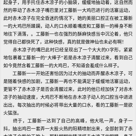
起身子，用手托住赤木凉子的小脑袋，缓缓地抽动着，这自然而
然的带动了赤木凉子嘴巴里对工藤新一大鸡巴进行的活塞运动，
此时赤木凉子在完全昏迷的情况下，她的美丽口腔正在被工藤新
一的大鸡巴所蹂躏，动人的口水顺着嘴皮和工藤新一的棒身不断
地往下滴落，。工藤新一也在强烈的酥麻快感当中沉沦着，他只
觉得自己都快死了，这种快感，真的就是做神仙也未必有啊！
赤木凉子的嘴巴此时已经呈现出了一个大大的O字形，紧紧
地包裹着工藤新一的“大棒子”若是赤木凉子清醒过来，看到自己
如今竟然含着工藤新一的大鸡巴，不知道会羞成什么样子。
工藤新一一开始还害怕因为过大的抽动而弄醒赤木凉子，可
是随着快感的加剧，工藤新一再也不能满足于缓缓地活塞运动，
更管不了赤木凉子是否会清醒过来，此时的他已经加快了对赤木
凉子的抽动速度，大鸡巴不断地在赤木凉子动人的口腔当中进进
出出，每次抽出的时候必将带出大量的口水，看的工藤新一是欲
火猛涨。
终于，工藤新一达到了自己的高峰，他大吼一声，身子一
抖，抽出鸡巴一套弄一大股火热的阳精喷射出来，全部射到了赤