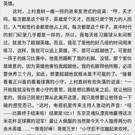
英雄。
这时，上村直树一瘸一拐的进来发泄式的说道：“哼，天才
吗，每次都是这个样子，英雄是个天才，而我只是个努力的人而
已，人气和签约金都是他占上风，每次都是这个样子。高中时代
的射门纪录几乎都是一样的，所以，我每天练习踢球从未间断
过，就是为了超越英雄。而且，我花了是他的好几倍的时间用来
练习，这样，我就可以追上英雄，不，是可以超越他了。可是前
一阵子的练习比赛中，他竟然踢断了我的右脚。没错，那个家伙
是故意的，因为英雄他害怕我超越他。我的右脚拜他所赐，必须
要休养三个月，如此，想要超越他就根本是不可能的了。”接着
看着正兴奋的看着球赛的小守，上村直树有些失落的说道：“一
开始我就没有伤害小守的意思，我是想比赛结束之后，就让他回
家的，我自己则是打算从此离开这里，我只是想要让他领会一下
输的感觉而已。”这时，电视机里传来主持人激动的声音：“哇
——比赛终于结束啦！结果是3比1！东京灵魂队漂亮地赢得这次
米花杯足球赛的冠军！最让人佩服的当然是今天个人独得两分的
赤木英雄……”“哥哥好棒！哥哥万岁！”小守忍不住蹦起来欢呼。