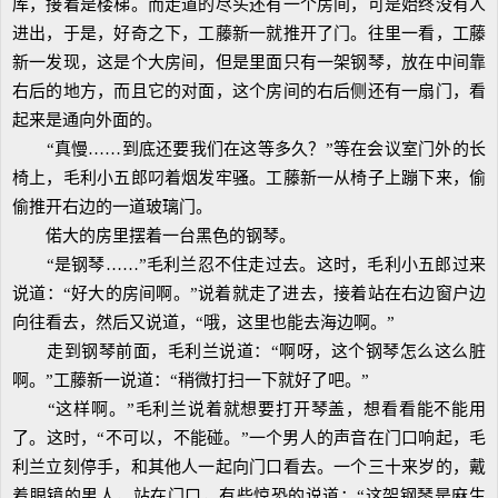
库，接着是楼梯。而走道的尽头还有一个房间，可是始终没有人
进出，于是，好奇之下，工藤新一就推开了门。往里一看，工藤
新一发现，这是个大房间，但是里面只有一架钢琴，放在中间靠
右后的地方，而且它的对面，这个房间的右后侧还有一扇门，看
起来是通向外面的。
“真慢……到底还要我们在这等多久？”等在会议室门外的长
椅上，毛利小五郎叼着烟发牢骚。工藤新一从椅子上蹦下来，偷
偷推开右边的一道玻璃门。
偌大的房里摆着一台黑色的钢琴。
“是钢琴……”毛利兰忍不住走过去。这时，毛利小五郎过来
说道：“好大的房间啊。”说着就走了进去，接着站在右边窗户边
向往看去，然后又说道，“哦，这里也能去海边啊。”
走到钢琴前面，毛利兰说道：“啊呀，这个钢琴怎么这么脏
啊。”工藤新一说道：“稍微打扫一下就好了吧。”
“这样啊。”毛利兰说着就想要打开琴盖，想看看能不能用
了。这时，“不可以，不能碰。”一个男人的声音在门口响起，毛
利兰立刻停手，和其他人一起向门口看去。一个三十来岁的，戴
着眼镜的男人，站在门口，有些惊恐的说道：“这架钢琴是麻生