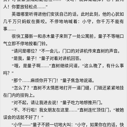
人！你要放轻松点……”
英雄哪里听得进他们安抚自己的话，此时此刻，他的心犹如
几千万只蚂蚁在撕咬。不停地呐喊着：小守，你千万不能有
事……
很快工藤新一和赤木量子来到了一处公寓前，量子不等喘口
气立即不停地按着门铃。
“请问是哪位？”不一会儿，门口的对讲机传来直树的声音。
“是我，量子！”量子对着对讲机回答。
“哦，是量子啊……”直树继续问道，“这么晚了，有什么事
吗？”
“那个……麻烦你开下门！”量子焦急地说道。
“怎么了？”直树不太情愿地打开一道门缝，门链还紧紧地挂
在门内的挂钩上。
“对不起，请让我进去说！”量子吃力地想推开门。
“不、不行啦！我女朋友在这里……”直树连忙顶住门，“被她
误会的话就不好了！”
“小守——”量子不顾一切地大叫：“小守，如果你在的话，快