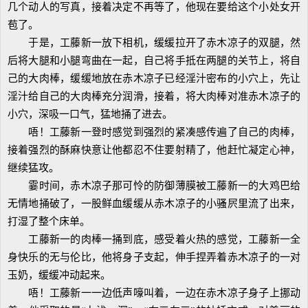
几个动人的写真，接着决定不再等了，他现在要给这个小处女开
苞了。
于是，工藤新一放下相机，缓缓拉开了赤木凉子的双腿，然
后将大腿和小腿弯曲在一起，自己将手抵在两腿的关节上，将自
己的大肉棒，缓缓地放在赤木凉子已经淫汁密布的小穴上，先让
淫汁给自己的大肉棒充分润滑，接着，将大肉棒对准赤木凉子的
小穴，深吸一口气，猛地捅了进去。
唔！工藤新一登时感觉到强烈的紧凑感传遍了自己的肉棒，
接着强烈的酥麻快意让他都忍不住要射精了，他赶忙凝定心神，
继续猛攻。
霎时间，赤木凉子那可怜的防御薄膜被工藤新一的大鸡巴给
无情地捅破了，一股鲜血缓缓从赤木凉子的小骚屄里流了出来，
打湿了整个床单。
工藤新一的肉棒一捅到底，感受着火热的感觉，工藤新一全
身快乐的无与伦比，他将身子支起，伸手捏弄着赤木凉子的一对
玉奶，缓缓冲动起来。
唔！工藤新一一边低声嚎叫着，一边在赤木凉子身子上挪动