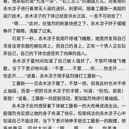
着，他采取的是“九浅一深”、“右三左三”的抽插方式，对美丽的
赤木凉子进行着惨无人道的迷奸。刹那间，随着工藤新一高超的
插穴技术，赤木凉子的下体已经是洪水泛滥，一发不可收拾了！
“嗯……”此时，在强烈的刺激快感之下，赤木凉子终于缓缓
睁开了眼睛，清醒了过来。
可是下一秒，赤木凉子就是吓得魂飞魄散，她竟然发现自己
浑身没穿衣服的躺在床上，而自己的身上，正有一个男人正在玩
弄自己，自己的下体也感受到了肉棒的插入。
赤木凉子霎时间知道了自己被人强奸了，不禁吓得魂飞魄
散，当下下意识地叫道：“不要……不要……你……你走开……
你走开……”说着，赤木凉子用手猛烈捶打工藤新一。
工藤新一一见赤木凉子醒了，不禁一惊，但是此时也并不停
止抽插，而是一把抓住赤木凉子的手臂，叫道：“别怕，是我！
是我！”说着，工藤新一的屁股扭动，更加猛烈地进行着抽插。’
赤木凉子此时感受着下体被工藤新一的大肉棒进进出出，一
股强烈充实感让她的身子充满了快乐，但是纯洁的赤木凉子心中
知道自己不能这样，当下下意识地伸手抵住工藤新一的胸膛，想
将他推开，同时大叫道：“啊……啊……你……你是谁……