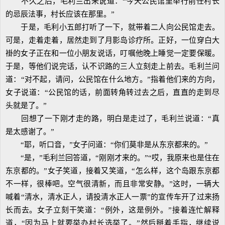
不久之后，毛利兰出来说道：“今天公民馆里举行前任村长
的忌辰法事，村长应该在那里。”
于是，毛利小五郎打听了一下，就带着二人向公民馆走去。
可是，走着走着，居然走到了月影岛诊疗所。正好，一位穿白大
褂的女子正在和一位小朋友说话，叮嘱他晚上睡觉一定要保暖。
于是，等他们说完话，认不识路的三人立刻走上前去。毛利兰问
道：“对不起，请问，公民馆在什么地方。”指着他们来的方向，
女子说道：“公民馆的话，前面转角转过去之后，直直的走到尽
头就是了。”
回想了一下刚才走的路，明白是走过了，毛利兰说道：“真
是太感谢了。”
“耶，听口音，”女子问道：“你们莫非是从东京都来的。”
“是，”毛利兰回答道，“刚刚才来的。”“哎，我原来也是住在
东京都的。”女子笑道，接着又笑道，“怎么样，这个岛跟东京都
不一样，很棒吧。空气很清新，而且非常安静。”这时，一辆大
喊着“清水，清水正人，请投清水正人一票”的宣传车开了过来扬
长而去。女子立刻干笑道：“例外，这是例外。”接着连忙解释
道，“因为马上就要举办村长选举了。”然后掰着手指，继续说