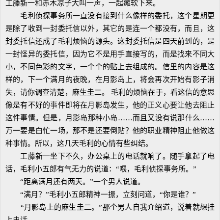
工藤新一和赤木凉子大叫一声，一起瘫软下来。
毛利侦探事务所一直没有接到什么像样的委托，这个星期更
是除了收到一封委托信以外，其它的是连一个都没有，而且，这
封委托信还成了毛利烦恼的源头。这封委托信是四天前到的，是
一封怪异的委托信，因为它不是用手直接写的，而是找来不同大
小，不同色彩的文字，一个个的贴上去组成的。信里的内容是这
样的，下一个满月的夜晚，在月影岛上，将会再次开始有影子消
失，请你调查清楚，麻生圭二。 毛利的烦恼在于，看这信的意思
像是有不好的事件即将在月影岛发生，他的正义心要让他去阻止
这件事情。但是，月影岛那种小岛……而且又没有说那什么……
万一要是白忙一场，那不是还要倒贴？他的职业精神阻止他做这
种事情。所以，这几天毛利的心情有些纠结。
工藤新一坐下不久，办公桌上的电话就响了。随手拿起了电
话，毛利小五郎有气无力的说道：“喂，毛利侦探事务所。”
“距离满月还有两天。”一个男人说道。
“满月？”毛利小五郎精神一振，立刻问道，“你是谁？”
“月影岛上的麻生圭二。”那个男人自我介绍道，说着就想挂