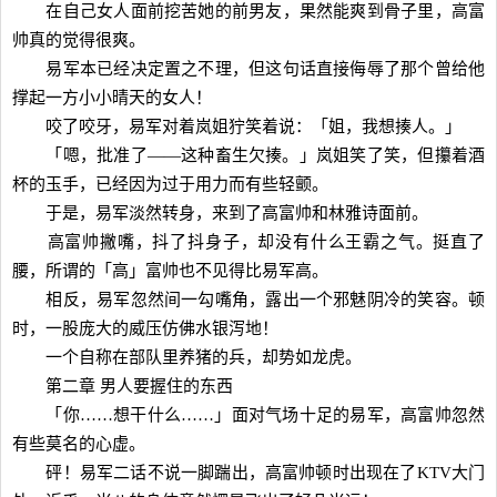
在自己女人面前挖苦她的前男友，果然能爽到骨子里，高富
帅真的觉得很爽。
易军本已经决定置之不理，但这句话直接侮辱了那个曾给他
撑起一方小小晴天的女人！
咬了咬牙，易军对着岚姐狞笑着说：「姐，我想揍人。」
「嗯，批准了——这种畜生欠揍。」岚姐笑了笑，但攥着酒
杯的玉手，已经因为过于用力而有些轻颤。
于是，易军淡然转身，来到了高富帅和林雅诗面前。
高富帅撇嘴，抖了抖身子，却没有什么王霸之气。挺直了
腰，所谓的「高」富帅也不见得比易军高。
相反，易军忽然间一勾嘴角，露出一个邪魅阴冷的笑容。顿
时，一股庞大的威压仿佛水银泻地！
一个自称在部队里养猪的兵，却势如龙虎。
第二章 男人要握住的东西
「你……想干什么……」面对气场十足的易军，高富帅忽然
有些莫名的心虚。
砰！易军二话不说一脚踹出，高富帅顿时出现在了KTV大门