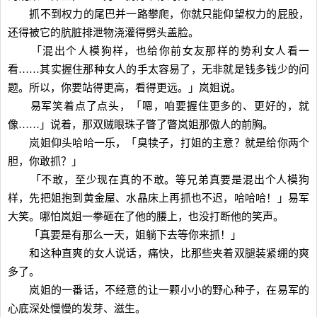
抓不到权力的尾巴并一路攀爬，你就只能仰望权力的屁股，
还得被它的肮脏排泄物浇灌得劈头盖脸。
「混出个人模狗样，也给你前女友那样的势利女人看一
看……其实握住那种女人的手太容易了，无非就是钱多钱少的问
题。所以，你要站得更高，看得更远。」岚姐说。
易军笑着点了点头，「嗯，咱要握住更多的、更好的，就
像……」说着，那双贼眼珠子瞥了瞥岚姐那傲人的前胸。
岚姐仰头哈哈一乐，「臭犊子，打姐的主意？就是给你两个
胆，你敢抓？」
「不敢，至少现在真的不敢。等兄弟真要是混出个人模狗
样，先把姐抱到黄金屋、水晶床上再抓也不迟，哈哈哈！」易军
大笑。哪怕岚姐一拳砸在了他的腰上，也没打断他的笑声。
「真要是有那么一天，姐躺下去等你来抓！」
和这种直爽的女人说话，痛快，比那些夹着双腿装紧绷的爽
多了。
岚姐的一番话，不经意的让一颗小小的野心种子，在易军的
心底深处慢慢的发芽、滋生。