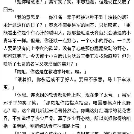
「姐你啥意思？」易军笑了笑。本想抽烟，但是现在又放了
回去。
「我的意思是——你准备一辈子都抽这种不到十块钱的烟？
永远过这样的日子？」秦岚不需要易军的回答，只是叹道，「姐
能看出你是个有心计的聪明人，跟那些毛没长齐就只会装逼的小
青年不一样。但是，你还缺一点野心，一个小小的野心。一个男
人要是没有向上攀爬的欲望，没有了心底那份蠢蠢欲动的野心，
那可就完了。今天那个小白脸儿为啥敢三番五次找你麻烦？但为
啥听了七哥的名号又灰溜溜的离开？」
「岚姐，你这是在教咱学坏呢，嘿。」
「跟着姐，你永远成不了好人。要是不乐意，马上下车滚
蛋。」
「休想。连岚姐的软饭都没吃上呢，现在走了太亏。」易军
邪乎乎的笑了笑，「那岚姐你给指点指点，咱需要搞点什么野
心？嗯，这个词儿听起来毛骨悚然哈。你瞧这灯红酒绿的花花世
界，不知道埋了多少尸骨、葬了多少野心呐。所以岚姐你得给咱
指一条明路，别把纯洁青年往邪路上带。」