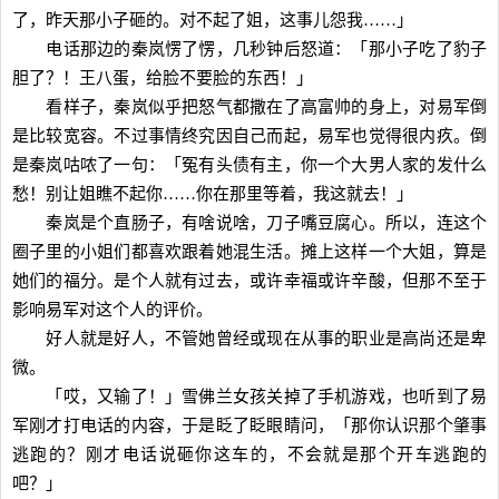
了，昨天那小子砸的。对不起了姐，这事儿怨我……」
电话那边的秦岚愣了愣，几秒钟后怒道：「那小子吃了豹子
胆了？！王八蛋，给脸不要脸的东西！」
看样子，秦岚似乎把怒气都撒在了高富帅的身上，对易军倒
是比较宽容。不过事情终究因自己而起，易军也觉得很内疚。倒
是秦岚咕哝了一句：「冤有头债有主，你一个大男人家的发什么
愁！别让姐瞧不起你……你在那里等着，我这就去！」
秦岚是个直肠子，有啥说啥，刀子嘴豆腐心。所以，连这个
圈子里的小姐们都喜欢跟着她混生活。摊上这样一个大姐，算是
她们的福分。是个人就有过去，或许幸福或许辛酸，但那不至于
影响易军对这个人的评价。
好人就是好人，不管她曾经或现在从事的职业是高尚还是卑
微。
「哎，又输了！」雪佛兰女孩关掉了手机游戏，也听到了易
军刚才打电话的内容，于是眨了眨眼睛问，「那你认识那个肇事
逃跑的？刚才电话说砸你这车的，不会就是那个开车逃跑的
吧？」