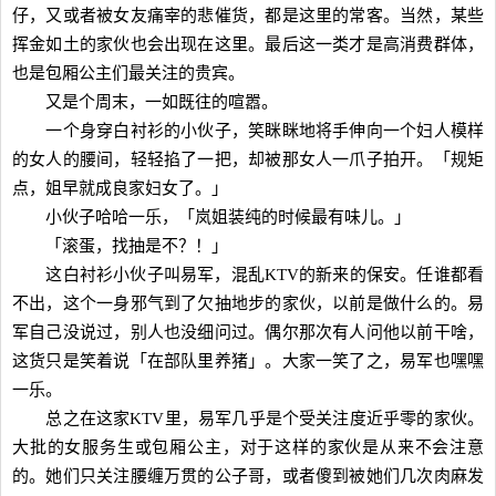
仔，又或者被女友痛宰的悲催货，都是这里的常客。当然，某些
挥金如土的家伙也会出现在这里。最后这一类才是高消费群体，
也是包厢公主们最关注的贵宾。
又是个周末，一如既往的喧嚣。
一个身穿白衬衫的小伙子，笑眯眯地将手伸向一个妇人模样
的女人的腰间，轻轻掐了一把，却被那女人一爪子拍开。「规矩
点，姐早就成良家妇女了。」
小伙子哈哈一乐，「岚姐装纯的时候最有味儿。」
「滚蛋，找抽是不？！」
这白衬衫小伙子叫易军，混乱KTV的新来的保安。任谁都看
不出，这个一身邪气到了欠抽地步的家伙，以前是做什么的。易
军自己没说过，别人也没细问过。偶尔那次有人问他以前干啥，
这货只是笑着说「在部队里养猪」。大家一笑了之，易军也嘿嘿
一乐。
总之在这家KTV里，易军几乎是个受关注度近乎零的家伙。
大批的女服务生或包厢公主，对于这样的家伙是从来不会注意
的。她们只关注腰缠万贯的公子哥，或者傻到被她们几次肉麻发