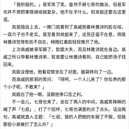
「我听姐的。」易军笑了笑。虽然不屑七哥的做派，但易军
也并不想把事情继续搞复杂。他不在乎什么，但岚姐还要在这里
混。
岚姐独自上去，一推门就看到了高威抱着林雅诗的脸在啃，
一双爪子也不老实。甚至看到岚姐来了，这货还毫不在意。倒是
林雅诗觉得有些不自在，稍微红着脸轻轻推开了他。
上次高威被易军踢了，脸面大失，而且林雅诗就在身边。高
威之所以带着林雅诗来，就是要让林雅诗看到，自己能把场子找
回来。
岚姐没理他，抱着双臂坐在了对面，脑袋转向了一边。
而高威则邪邪的笑问：「呀呵，一个人儿来了？你包养的那
个小子呢，不敢来？」
岚姐白了他一眼，没跟他争口舌之利。
不一会儿，七哥也来了，坐在了两人的中间。高威笑眯眯的
喊了声「七叔」，打了个招呼，七哥也满意的点了点头。话没两
句，高威就直入主题：「七叔，我的人把她的车砸了不假，但我
那些小弟被打了怎么办？」