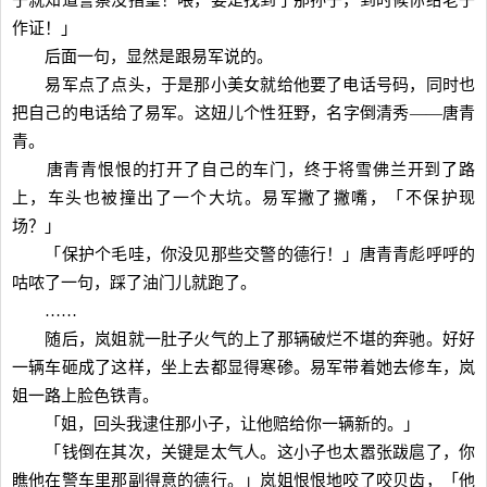
子就知道警察没指望！喂，要是找到了那孙子，到时候你给老子
作证！」
后面一句，显然是跟易军说的。
易军点了点头，于是那小美女就给他要了电话号码，同时也
把自己的电话给了易军。这妞儿个性狂野，名字倒清秀——唐青
青。
唐青青恨恨的打开了自己的车门，终于将雪佛兰开到了路
上，车头也被撞出了一个大坑。易军撇了撇嘴，「不保护现
场？」
「保护个毛哇，你没见那些交警的德行！」唐青青彪呼呼的
咕哝了一句，踩了油门儿就跑了。
……
随后，岚姐就一肚子火气的上了那辆破烂不堪的奔驰。好好
一辆车砸成了这样，坐上去都显得寒碜。易军带着她去修车，岚
姐一路上脸色铁青。
「姐，回头我逮住那小子，让他赔给你一辆新的。」
「钱倒在其次，关键是太气人。这小子也太嚣张跋扈了，你
瞧他在警车里那副得意的德行。」岚姐恨恨地咬了咬贝齿，「他