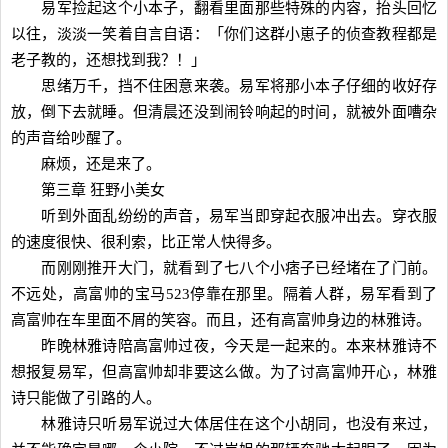
易军捡起这个小本子，翻看里面那些特殊的内容，抬头回忆
以往，淡淡一笑着自言自语：「你们这群小崽子的侦查教程都是
老子教的，还想找到我？！」
思绪万千，挡不住困意来袭。易军将那小本子仔细的收好存
放，倒下去就睡。但清晨还没到闹铃响起的时间，就被外面嘈杂
的声音给吵醒了。
麻烦，还是来了。
第三章 狂野小美女
听到外面乱纷纷的声音，易军当即穿起衣服冲出去。穿衣服
的速度很快、很利索，比正常人快得多。
而刚刚推开大门，就看到了七八个小痞子已经堵在了门前。
不远处，高富帅的宝马523停靠在那里。隔着人群，易军看到了
高富帅在车里面不屑的笑容。而且，还有高富帅身边的林雅诗。
昨晚林雅诗陪高富帅过夜，今天是一起来的。本来林雅诗不
想报复易军，但高富帅却非要这么做。为了讨高富帅开心，林雅
诗只能做了引路的人。
林雅诗只听易军说过大体居住在这个小胡同，也没有来过，