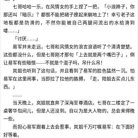
七哥哈哈一乐，在风情女的手上捏了一把，「小浪蹄子，你
那还叫『暗示』？都恨不能把裙子撩起来躺地上了！幸亏老子这
地板都是防滑的，不然你能被自己两腿间流出的水给滑到
喽……」
「讨厌……」
易军并未走远，七哥和风情女的浪言浪语听了个清清楚楚。
这些都没什么，但是七哥刚才那句「上去就是两个嘴巴子」，倒
让易军有些暗恨——不就是个混子吗，吊什么吊！
岚姐也听到了这句话，并且看到了易军的脸色猛然一沉。怕
易军在这里闹事，当即拉了拉他的胳膊，「走，陪姐去买点儿东
西。」
……
当天晚上，岚姐就直奔了深海至尊酒店。七哥在二楼定了一
桌奢华包间儿，但是人还没到。自以为是大人物的，总会来得晚
一些。
而担心易军跟着上去会惹事，岚姐千万叮嘱易军：在下面好
好等着。