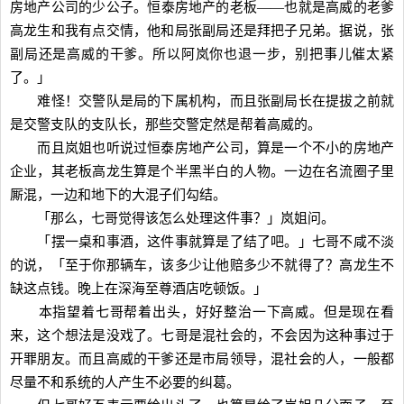
房地产公司的少公子。恒泰房地产的老板——也就是高威的老爹
高龙生和我有点交情，他和局张副局还是拜把子兄弟。据说，张
副局还是高威的干爹。所以阿岚你也退一步，别把事儿催太紧
了。」
难怪！交警队是局的下属机构，而且张副局长在提拔之前就
是交警支队的支队长，那些交警定然是帮着高威的。
而且岚姐也听说过恒泰房地产公司，算是一个不小的房地产
企业，其老板高龙生算是个半黑半白的人物。一边在名流圈子里
厮混，一边和地下的大混子们勾结。
「那么，七哥觉得该怎么处理这件事？」岚姐问。
「摆一桌和事酒，这件事就算是了结了吧。」七哥不咸不淡
的说，「至于你那辆车，该多少让他赔多少不就得了？高龙生不
缺这点钱。晚上在深海至尊酒店吃顿饭。」
本指望着七哥帮着出头，好好整治一下高威。但是现在看
来，这个想法是没戏了。七哥是混社会的，不会因为这种事过于
开罪朋友。而且高威的干爹还是市局领导，混社会的人，一般都
尽量不和系统的人产生不必要的纠葛。