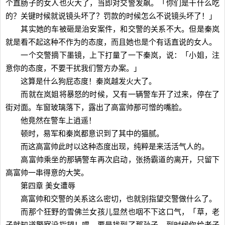
个直肠子的女人也火大了，当即对交警发飙。「你们是干什么吃
的？关键时候就说镜头坏了？罚款的时候怎么不说镜头坏了！」
其实她的车被砸是治安案件，和交警的关系不大。但是秦岚
就是看不起这种不作为的态度，而且她也是个有话直说的女人。
一个交警摘下墨镜，上下打量了一下秦岚，说：「小姐，注
意你的态度，不要干扰我们警方办案。」
这算是什么狗屁态度！秦岚越发火大了。
而就在岚姐将暴怒的时候，又有一辆警车开了过来，停在了
街对面。车窗玻璃落下，露出了高富帅那可憎的嘴脸。
他竟然在警车上逍遥！
顿时，易军和秦岚都意识到了其中的猫腻。
而这高富帅此时以这种态度出现，纯粹是来活活气人的。
高富帅乘坐的那辆警车再次启动，张扬霸道的离开，只留下
高富帅一串得意的大笑。
第四章 美女遭辱
高富帅和交警的关系这么密切，也就别指望交警做什么了。
而那个狂野的雪佛兰女孩儿显然也咽不下这口气，「草，老