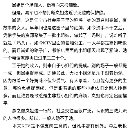
岚姐是个场面人，做事向来很细致。
但是，易军也不想打断岚姐这近乎泛滥的保护欲。
岚姐，这是江宁市社会圈子里的称呼。她的真名叫秦岚，有
故事的女人。早年间也是这圈子里的红牌，如今洗手不干之后，
凭借手头的资源聚集了一批小姐妹，做起了「妈咪」，说难听了
就是「鸡头」。如今KTV里面的包厢公主，一大半都是靠她吃饭
的。而且岚姐的路子广，哪怕店里面的小姐哪天出现了紧缺，她
一个电话就能再拉过来二三十个。
至于她的收入，则来自于小姐们的提成。别的场子一般都提
一成，但岚姐提两成。即便如此，大批小姐还是乐于跟着她混。
因为跟着一个好妈咪不但少受气、有人罩着，而且能有更多的生
意。哪怕岚姐提两成，但是跟着她的那些小姐依旧比别人挣得
多。而且谁要是敢惹是生非找小姐们的麻烦，岚姐也肯定出面摆
平。
总之做岚姐这一行的，社会交往面很广泛，认识的三教九流
的人也很多。所以，一般人动不了她。
本来KTV是不做皮肉生意的，但凡事都有例外。幕后老板