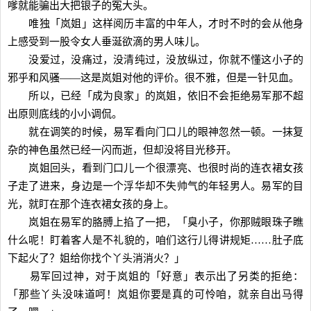
嗲就能骗出大把银子的冤大头。
唯独「岚姐」这样阅历丰富的中年人，才时不时的会从他身
上感受到一股令女人垂涎欲滴的男人味儿。
没爱过，没痛过，没清纯过，没放纵过，你就不懂这小子的
邪乎和风骚——这是岚姐对他的评价。很不雅，但是一针见血。
所以，已经「成为良家」的岚姐，依旧不会拒绝易军那不超
出原则底线的小小调侃。
就在调笑的时候，易军看向门口儿的眼神忽然一顿。一抹复
杂的神色虽然已经一闪而逝，但却没将目光移开。
岚姐回头，看到门口儿一个很漂亮、也很时尚的连衣裙女孩
子走了进来，身边是一个浮华却不失帅气的年轻男人。易军的目
光，就盯在那个连衣裙女孩的身上。
岚姐在易军的胳膊上掐了一把，「臭小子，你那贼眼珠子瞧
什么呢！盯着客人是不礼貌的，咱们这行儿得讲规矩……肚子底
下起火了？姐给你找个丫头消消火？」
易军回过神，对于岚姐的「好意」表示出了另类的拒绝：
「那些丫头没味道呵！岚姐你要是真的可怜咱，就亲自出马得