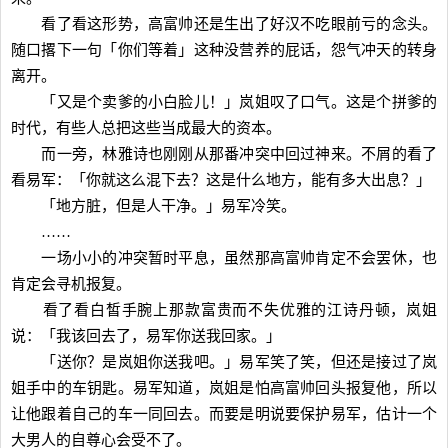
看了看这形势，高富帅还是生出了好汉不吃眼前亏的念头。
随口撂下一句「你们等着」这种没营养的屁话，怨气冲天的转身
离开。
「又是个卖爹的小白脸儿！」岚姐叹了口气。这是个拼爹的
时代，有些人总把这些当成最大的资本。
而一旁，林雅诗也刚刚从那番冲突中回过神来。不屑的看了
看易军：「你就这么混下去？这是什么地方，能有多大出息？」
「地方脏，但是人干净。」易军冷笑。
……
一场小小的冲突暂时平息，虽然那高富帅肯定不会罢休，也
肯定会寻机报复。
看了看白皙手腕上那款富贵而不失优雅的江诗丹顿，岚姐
说：「我该回去了，易军你送我回家。」
「送你？是岚姐你送我吧。」易军笑了笑，但还是接过了岚
姐手中的车钥匙。易军知道，岚姐是怕高富帅回头报复他，所以
让他跟着自己的车一同回去。而要是明说要保护易军，估计一个
大男人的自尊心会受不了。