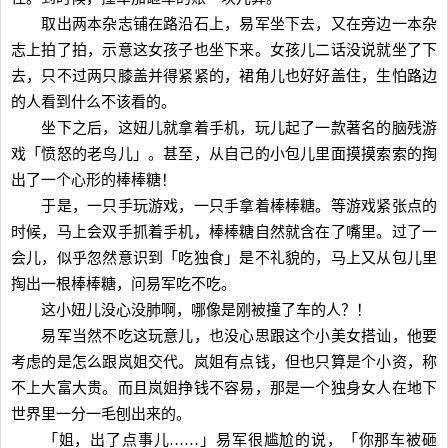
取出两本杂志铺在路沿石上，易军坐下去，又在旁边一本杂
志上拍了拍，示意这女孩子也坐下来。女孩儿二话没说就坐了下
去，只不过两只膝盖并得紧紧的，裙角儿也好好盖住，生怕路边
的人看到什么不该看的。
坐下之后，这妞儿就拿着手机，玩儿起了一款著名的脑残游
戏「愤怒的老鸟儿」。甚至，从自己的小包儿里面摸摸索索的掏
出了一个心形的棒棒糖！
于是，一只手玩游戏，一只手拿着棒棒糖。等游戏紧张点的
时候，马上会双手抓着手机，棒棒糖自然就含在了嘴里。过了一
会儿，似乎忽然意识到「吃独食」是不礼貌的，马上又从包儿里
掏出一根棒棒糖，问易军吃不吃。
这小妞儿没心没肺啊，哪像是刚被撞了车的人？！
易军当然不吃这玩意儿，也没心思跟这个小美女搭讪，他要
考虑的是怎么跟岚姐交代。岚姐有点钱，但也只算是个小资，称
不上大富大贵。而且岚姐挣钱不容易，那是一个独身女人在地下
世界里一分一毛刨出来的。
「姐，出了点事儿……」易军很尴尬的说，「你那车被砸