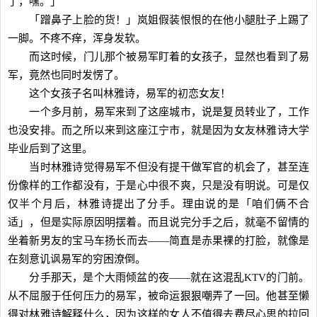
了，嘿。」
「蹭鼻子上脸的货！」岚姐假装恨恨的在他小腿肚子上踢了
一脚。不疼不痒，浑身发软。
而这时候，门儿那个被易军盯着的女孩子，显然也看到了易
军，竟然也同时发愣了。
这个女孩子名叫林雅诗，易军的初恋女友！
一个多月前，易军来到了这座城市，说是复员转业了，工作
也没安排。而之所以来到这座江宁市，就是因为女友林雅诗大学
毕业后到了这里。
当时林雅诗觉得易军不但没有提干做军官的机会了，甚至连
份像样的工作都没有，于是心中很不爽，只是没有明说。可是仅
仅半个月后，林雅诗提出了分手。理由说的是「咱们俩不合
适」，但是实际原因明摆着。而且说完分手之后，就毫不留情的
坐着新男友的宝马车扬长而去——简直是赤果裸的打脸，就像是
在刻意讥讽易军的穷困潦倒。
分手那天，是个大雨倾盆的夜——就在这混乱KTV的门前。
从不屈服于任何压力的易军，被命运狠狠嘲弄了一回。他甚至懒
得对林雅诗解释什么，因为这样的女人不值得去费尽心思的拉回