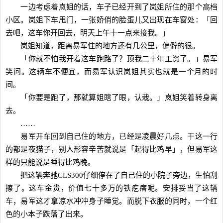
一边考虑着岚姐的话，车子已经开到了岚姐所住的那个高档
小区。岚姐下车甩门，一张娇俏的脸蛋儿又出现在车窗处：「回
去吧，这车你开回去，明天上午十一点来接我。」
岚姐知道，距离易军住的地方还有几公里，偏僻的很。
「你就不怕我开着这车跑路了？顶我二十年工资了。」易军
笑问。这辆车不便宜，而易军认识岚姐其实也就是一个月的时
间。
「你要是跑了，那就算姐瞎了眼，认栽。」岚姐笑着转身离
去。
……
易军开车回到自己住的地方，已经是凌晨好几点。干这一行
的都是夜猫子，别人形容辛苦就说是「起得比鸡早」，但易军这
样的只能说是睡得比鸡晚。
把这辆奔驰CLS300仔细停在了自己住的小院子旁边，生怕刮
擦了。这车金贵，价值七十多万的铁疙瘩呢。安排妥当了这辆
车，易军这才拿凉水冲冲身子睡觉。而脱下衣服的同时，一个红
色的小本子跌落了出来。