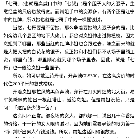
「七哥」(也就是高威口中的「七叔」)是个胆子大的大混子，生
意经营的尺度也放得宽。而岚姐手中的资源多，有两个还是江宁
市的红牌，所以她也就是七哥手中的一棵摇钱树。
当然，七哥要是不留她，那么争着要她的大混子多的是。比
如旁边几个县区的地下大佬儿，都曾对岚姐伸出过橄榄枝。因为
岚姐到了哪里，那些当红的红牌小姐也会跟过去，随之而来的就
是大把大把的白花花的银子。反正她和小姐们都不从场子里领工
资，哪里有钱、哪里顺心就到哪个场子里去。因此，就是「七
哥」也一般给岚姐一些面子。
所以，她可以戴江诗丹顿，开奔驰CLS300，在这高房价的时
代住200平米的复式楼房。
开着岚姐那拉风的黑色奔驰，穿行在灯火辉煌的北大街。易
军笑眯眯的抽出一根红塔山，递给岚姐。但是岚姐没接，只是
问：「这烟多少钱一包？」
这么问不正常。混夜场的女人，都能够一口说出几十种香烟
的价格。干一行的女人眼睛贼刁，因为她们需要老辣的眼力第一
时间判断出男人有钱没钱。所以，岚姐这话问得很故意。