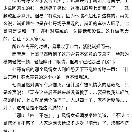
但七哥好歹表示要给出头了，也算是给了岚姐几分面子，至
少拿回赔车的钱。岚姐笑了笑说「这事儿麻烦七哥费心了」，就
款款起身离开。但易军有点烦，因为他瞧不起七哥这样的。再怎
么说，岚姐现在也是在七哥场子里混的。岚姐的车被人砸了，七
哥只是调和一下，连针对高威的一句硬话都没说。这样做老大
的，会让下头人寒心。
所以在离开的时候，易军叹了口气，紧随岚姐而去。
而背后，七哥显然听到了这声含着不满意的叹息声。脸部的
横肉轻微一颤，轻轻睁开了眼睛，但易军已经走出了房门。
七哥背后的那个风情女人则唯恐天下不乱地冷哼一声：「什
么东西！秦岚带着的这个小弟，真不懂规矩。」
七哥虽然对易军有点恼火，但并没有被风情女的话激怒，只
是冷声说：「现在这些后辈越来越没管教了……要是换我年轻气
盛的时候，上去就是两个嘴巴子。人过四十了，就不迷糊喽……
对了，这句话是不是这么说的？」
「那叫『四十不惑』。」风情女妩媚发嗲地笑道，「不过七
哥您还真不惑了，人家这两天给您多少次『暗示』了，您都不搭
理。」