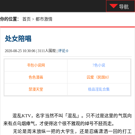
导航
你的位置：
首页
>
都市激情
处女陪唱
2020-08-25 10:30:06 |
3111人围观 |
评论:
0
书包小说网
7色小说
色色漫画
囚爱（民国H）
禁漫天堂
极品淫乱合集
混乱KTV，名字当然不叫「混乱」。只不过是这里的气氛向
来有点乌烟瘴气，才使得这个很不雅观的绰号不胫而走。
无论是周末放纵一把的大学生，还是忍痛潇洒一回的打工