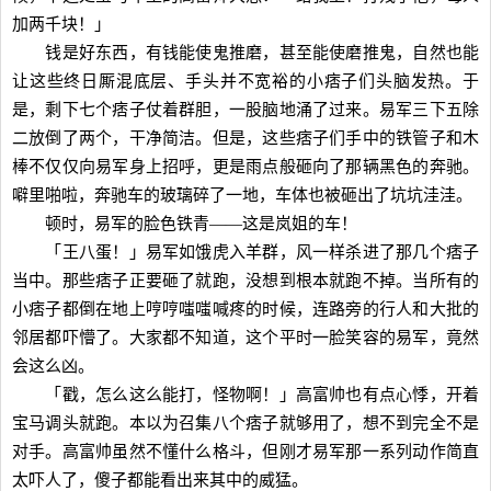
加两千块！」
钱是好东西，有钱能使鬼推磨，甚至能使磨推鬼，自然也能
让这些终日厮混底层、手头并不宽裕的小痞子们头脑发热。于
是，剩下七个痞子仗着群胆，一股脑地涌了过来。易军三下五除
二放倒了两个，干净简洁。但是，这些痞子们手中的铁管子和木
棒不仅仅向易军身上招呼，更是雨点般砸向了那辆黑色的奔驰。
噼里啪啦，奔驰车的玻璃碎了一地，车体也被砸出了坑坑洼洼。
顿时，易军的脸色铁青——这是岚姐的车！
「王八蛋！」易军如饿虎入羊群，风一样杀进了那几个痞子
当中。那些痞子正要砸了就跑，没想到根本就跑不掉。当所有的
小痞子都倒在地上哼哼嗤嗤喊疼的时候，连路旁的行人和大批的
邻居都吓懵了。大家都不知道，这个平时一脸笑容的易军，竟然
会这么凶。
「戳，怎么这么能打，怪物啊！」高富帅也有点心悸，开着
宝马调头就跑。本以为召集八个痞子就够用了，想不到完全不是
对手。高富帅虽然不懂什么格斗，但刚才易军那一系列动作简直
太吓人了，傻子都能看出来其中的威猛。