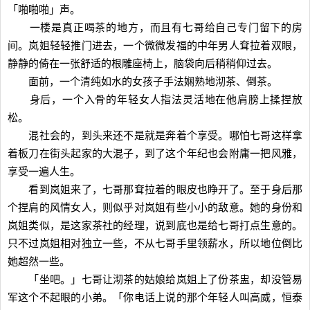
「啪啪啪」声。
一楼是真正喝茶的地方，而且有七哥给自己专门留下的房
间。岚姐轻轻推门进去，一个微微发福的中年男人耷拉着双眼，
静静的倚在一张舒适的根雕座椅上，脑袋向后稍稍仰过去。
面前，一个清纯如水的女孩子手法娴熟地沏茶、倒茶。
身后，一个入骨的年轻女人指法灵活地在他肩膀上揉捏放
松。
混社会的，到头来还不是就是奔着个享受。哪怕七哥这样拿
着板刀在街头起家的大混子，到了这个年纪也会附庸一把风雅，
享受一遍人生。
看到岚姐来了，七哥那耷拉着的眼皮也睁开了。至于身后那
个捏肩的风情女人，则似乎对岚姐有些小小的敌意。她的身份和
岚姐类似，是这家茶社的经理，说到底也是给七哥打点生意的。
只不过岚姐相对独立一些，不从七哥手里领薪水，所以地位倒比
她超然一些。
「坐吧。」七哥让沏茶的姑娘给岚姐上了份茶盅，却没管易
军这个不起眼的小弟。「你电话上说的那个年轻人叫高威，恒泰