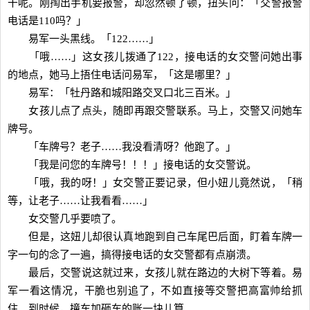
干呢。刚掏出手机要报警，却忽然顿了顿，扭头问：「交警报警
电话是110吗？」
易军一头黑线。「122……」
「哦……」这女孩儿拨通了122，接电话的女交警问她出事
的地点，她马上捂住电话问易军，「这是哪里？」
易军：「牡丹路和城阳路交叉口北三百米。」
女孩儿点了点头，随即再跟交警联系。马上，交警又问她车
牌号。
「车牌号？老子……我没看清呀？他跑了。」
「我是问您的车牌号！！！」接电话的女交警说。
「哦，我的呀！」女交警正要记录，但小妞儿竟然说，「稍
等，让老子……让我看看……」
女交警几乎要喷了。
但是，这妞儿却很认真地跑到自己车尾巴后面，盯着车牌一
字一句的念了一遍，搞得接电话的女交警都有点崩溃。
最后，交警说这就过来，女孩儿就在路边的大树下等着。易
军一看这情况，干脆也别追了，不如直接等交警把高富帅给抓
住。到时候，撞车加砸车的账一块儿算。