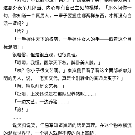
「好吧，不说野心这个词儿。」岚姐笑了笑，她就喜欢易军
这副外表吊儿郎当、内心却有自己主见的模样。「那么问你一
句，你知道一个真男人，一辈子要握住哪两样东西，才算没有白
活一遭吗？」
「啥？」
「一手握住天下的权势，一手握住女人的手——照着这个目
标混吧！」
很粗俗，但是很直观，也很真理。
「嗯嗯，我懂。醒掌天下权，醉卧美人膝。」
「咦？你小子很文艺啊。」秦岚侧目看了看这个面部轮廓分
明的男人，说，「老实交代，真是个刚转业的普通兵蛋子？」
「哦，咱以前是文艺兵。」
「扯淡，上次还说是在部队里养猪呢……」
「一边文艺，一边养猪……」
「滚！」
……
说笑归说笑，但易军知道岚姐的话是真理。在这个物欲横流
的混账世界里，一个男人就得不停的向上攀爬。