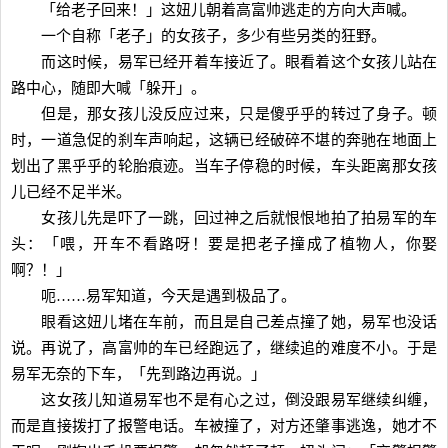
「给老子回来！」这妞儿朝着高富帅逃走的方向大声喊。
一个自称「老子」的女孩子，多少有些另类的狂野。
而这时候，易军已经开着车接近了。眼看着这个女孩儿站在
路中心，随即大喊「躲开」。
但是，那女孩儿没反应过来，只是傻乎乎的转过了身子。顿
时，一道急促的刹车声响起，这辆已经破碎不堪的奔驰在地面上
划出了黑乎乎的轮胎痕迹。当车子停稳的时候，车头距离那女孩
儿已经不足半米。
女孩儿先是吓了一跳，回过神之后就恨恨地拍了拍易军的车
头：「喂，开车不看路呀！要是把老子撞成了植物人，你娶
啊？！」
呃……易军知道，今天是遇到极品了。
眼看这妞儿堵在车前，而且是自己差点撞了她，易军也没话
说。再说了，高富帅的车已经跑远了，继续追的难度不小。于是
易军无奈的下车，「先到路边再说。」
这女孩儿知道易军也不是有心之过，倒没跟易军继续纠缠，
而是直接拨打了报警电话。车被撞了，对方还肇事逃逸，她才不