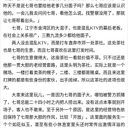
昨天不是说七哥也要给他老爹几分面子吗？那么七哥应该是认识
他的。一会儿我去问问七哥，看他怎么说。找警察没用了，那就
让七哥帮着出头。」
七哥，江宁市金湾区的大混子，也是混乱KTV的幕后老板，
在社会上关系很广，三教九流多少都给他面子。
两人没去混乱KTV，而是打车直奔市郊一处茶社。这处茶社
也是七哥的生意，而且七哥喜欢在这里打发时间。
七哥的生意做得大，这座茶社一看就价值不菲。只不过还是
他那一贯大胆的老经营套路，这里头明为茶社，实际上就是一个
赌场。一楼打着卖茶的幌子，二楼、三楼都是赌桌。而且来这里
打牌的都是有些身份的家伙，出手阔绰，所以这茶社的进项也很
大。
大家来这里玩儿，一是因为七哥的面子大，哪怕被警方抓赌
了，七哥总能二十四小时之内把人捞出来。没有这点本事就别开
场子，客人也不敢来。至于另外一个原因，是这里的经营特色依
旧保持了七哥那大胆的作风，比较「开放」。这里面的服务生一
个个如花似玉，甚至有些小休息室里头还时常传出激情洋溢的