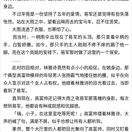
身边。
不过毕竟是一份坚持了五年的爱情，易军还是觉得有些失落
怅然。站在大雨之中，望着远飚而去的宝马车，忍不住苦笑。
大雨浇透了衣服，也寒彻了心。
而当时，一柄雨伞出现在了易军的头顶。那只拿着伞柄的
手，白皙娇嫩。如今，那只手的主人刚刚不疼不痒的踢了他一
脚。而在这个岚姐的安排下，易军暂时做了这里的一个保安。
……
此时四目相对，林雅诗竟然有点小小的局促。在她身边，那
个典型高富帅模样的年轻男人张扬霸气地搂住她的腰，似乎在向
众人宣示对这个女人占有权。他顺着林雅诗的目光看过去，当即
看到了易军。
直到现在，高富帅还记得大雨之夜易军那落魄的身影。每次
想到易军，他都会有种成就感和优越感。
「嗨，小子，在这里混吃等死呢！」高富帅搂着林雅诗，大
声的喊了句，满是不屑，似乎也想让所有人都听到。
果然，整个大厅里的人都把目光聚向了高富帅，同时又盯着