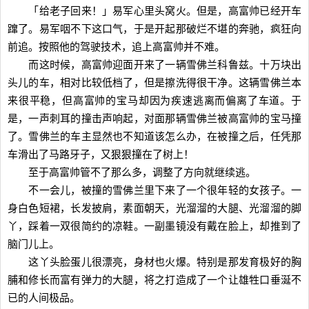
「给老子回来！」易军心里头窝火。但是，高富帅已经开车
蹿了。易军咽不下这口气，于是开起那破烂不堪的奔驰，疯狂向
前追。按照他的驾驶技术，追上高富帅并不难。
而这时候，高富帅迎面开来了一辆雪佛兰科鲁兹。十万块出
头儿的车，相对比较低档了，但是擦洗得很干净。这辆雪佛兰本
来很平稳，但高富帅的宝马却因为疾速逃离而偏离了车道。于
是，一声刺耳的撞击声响起，对面那辆雪佛兰被高富帅的宝马撞
了。雪佛兰的车主显然也不知道该怎么办，在被撞之后，任凭那
车滑出了马路牙子，又狠狠撞在了树上！
至于高富帅管不了那么多，调整了方向就继续逃。
不一会儿，被撞的雪佛兰里下来了一个很年轻的女孩子。一
身白色短裙，长发披肩，素面朝天，光溜溜的大腿、光溜溜的脚
丫，踩着一双很简约的凉鞋。一副墨镜没有戴在脸上，却推到了
脑门儿上。
这丫头脸蛋儿很漂亮，身材也火爆。特别是那发育极好的胸
脯和修长而富有弹力的大腿，将之打造成了一个让雄牲口垂涎不
已的人间极品。