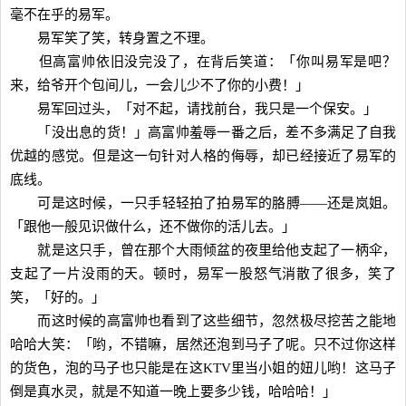
毫不在乎的易军。
易军笑了笑，转身置之不理。
但高富帅依旧没完没了，在背后笑道：「你叫易军是吧？
来，给爷开个包间儿，一会儿少不了你的小费！」
易军回过头，「对不起，请找前台，我只是一个保安。」
「没出息的货！」高富帅羞辱一番之后，差不多满足了自我
优越的感觉。但是这一句针对人格的侮辱，却已经接近了易军的
底线。
可是这时候，一只手轻轻拍了拍易军的胳膊——还是岚姐。
「跟他一般见识做什么，还不做你的活儿去。」
就是这只手，曾在那个大雨倾盆的夜里给他支起了一柄伞，
支起了一片没雨的天。顿时，易军一股怒气消散了很多，笑了
笑，「好的。」
而这时候的高富帅也看到了这些细节，忽然极尽挖苦之能地
哈哈大笑：「哟，不错嘛，居然还泡到马子了呢。只不过你这样
的货色，泡的马子也只能是在这KTV里当小姐的妞儿哟！这马子
倒是真水灵，就是不知道一晚上要多少钱，哈哈哈！」