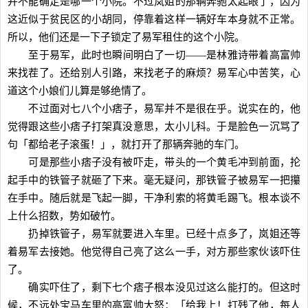
并不能确定是哪一个小院。不过岚姐的那辆奔驰太起眼了，因为
这近似于贫民区的小胡同，停靠着这样一辆好车本身就不正常。
所以，他们还是一下子锁定了易军租住的这个小院。
至于易军，此时也瞬间明白了一切——是林雅诗带着高富帅
来找茬了。还给别人引路，来找老子的麻烦？易军心中苦笑，心
道这个小娘们儿算是够绝情了。
不过面对七八个小痞子，易军并不是很在乎。说实在的，他
觉得跟这些小痞子打架真没意思，太小儿科。于是脸色一沉骂了
句「都给老子滚蛋！」，就打开了那辆奔驰的车门。
可是那些小痞子没有被吓走，带头的一个黄毛冲到前面，抡
起手中的铁管子就砸了下来。毫无疑问，那铁管子被易军一把攥
在手中。随后就是飞起一脚，干净利索的将黄毛踢飞。根本谈不
上什么招数，势如破竹。
扔掉铁管子，易军就要进入车里。已经十点多了，岚姐还等
着易军去接她。他觉得自己亮了这么一手，对方那些家伙该吓住
了。
确实吓住了，剩下七个痞子根本没见过这么能打的。但这时
候，不远处宝马车里的高富帅大怒：「给我上！打残了他，每人