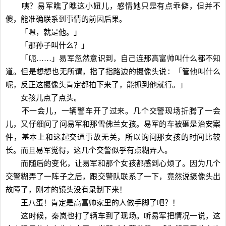
咦？易军瞧了瞧这小妞儿，感情她只是有点乖僻，但并不
傻，能准确联系到事情的前因后果。
「嗯，就是他。」
「那孙子叫什么？」
「呃……」易军忽然意识到，自己连那高富帅叫什么都不知
道。但是想想也无所谓，指了指路边的摄像头说：「管他叫什么
呢，反正这摄像头肯定都拍下来了，能抓到他就行。」
女孩儿点了点头。
不一会儿，一辆警车开了过来。几个交警现场折腾了一会
儿，又仔细问了问易军和那雪佛兰女孩。易军的车被砸是治安案
件，基本上和这起交通事故无关，所以询问那女孩的时间比较
长。而且易军觉得，这几个交警似乎有点糊弄人。
而随后的变化，让易军和那个女孩都感到心烦了。因为几个
交警糊弄了一阵子之后，跟交警队联系了一下，竟然说摄像头出
故障了，刚才的镜头没有录制下来！
王八蛋！肯定是高富帅家里的人做手脚了吧？！
这时候，秦岚也打了辆车到了现场。听易军把情况一说，这