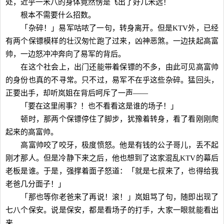
处，近乎一米八的身体竟然愣是飞出了好几米远！
根本不需要什么招数。
「杂碎！」易军咕哝了一句，转身离开。但是KTV外，已经
有两个保镖模样的壮汉匆忙跑了过来，凶神恶煞。一边扶起高富
帅，一边怒冲冲奔向了易军的背后。
在这个社会上，出门还能带着保镖的不多，由此可见高富帅
的身份也真的不寻常。只不过，易军不在乎这些杂碎。猛回头，
正要出手，却听岚姐在背后呵斥了一声——
「要在这里闹事？！也不看看这是谁的场子！」
顿时，那两个保镖停住了脚步，犹豫着转身，看了看刚刚爬
起来的高富帅。
高富帅咬了咬牙，极度愤怒。他是有钱的公子哥儿，丢不起
刚才那人。但是冷静下来之后，他也想到了这家混乱KTV的幕后
老板是谁。于是，强撑着面子怒道：「就是七叔来了，也得给我
老爸几分面子！」
「那也等你老爸来了再说！滚！」岚姐骂了句，随即出现了
七八个保安。说是保安，都是看场子的打手，大家一眼就能看出
来。